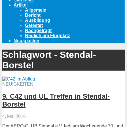
Artikel
Allgemein
Bericht
Ausbildung
Getestet
Nachgefragt
Neulich am Flugplatz
Neuigkeiten
Schlagwort - Stendal-
Borstel
NEUIGKEITEN
9. C42 und UL Treffen in Stendal-
Borstel
4. Mai 2016
Der AERO-CLUB Stendal e.V. lädt am Wochenende 30. und