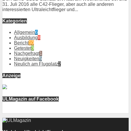
31. Juli 2016 alle C42-Flieger, aber auch alle anderen
interessierten Ultraleichtflieger und...
Kategorien
Allgemein
6
Ausbildung
8
Bericht
10
Getestet
3
Nachgefragt
1
Neuigkeiten
5
Neulich am Flugplatz
2
Anzeige
ULMagazin auf Facebook