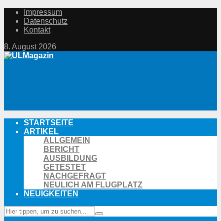
Impressum
Datenschutz
Kontakt
8. August 2026
STARTSEITE
ARTIKEL
ALLGEMEIN
BERICHT
AUSBILDUNG
GETESTET
NACHGEFRAGT
NEULICH AM FLUGPLATZ
NEUIGKEITEN