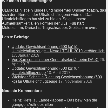
Wir leben Ultraleichtfliegen!
ULMagazin ist ein junges und modernes Onlinemagazin, das
sich dem Bereich der Ultraleichtfliegerei widmet. Das
Ultraleichtfliegen hat viel zu bieten. So gilt unsere
Aufmerksamkeit allen Formen der ULs: Fußstart,
Motorschirm, Dreiachs, Tragschrauber, Gleitschirm uvm.
Letzte Beiträge
Update: Gewichtserhöhung (600 kg) für
Ultraleichtflugzeuge – Neue LTF-UL 2019 veröffentlicht
17. Januar 2019
Von Samson ist neuer Generalsekretär beim DAeC
26.
April 2017
Update: Gewichtserhöhung (600 kg) für
Ultraleichtflugzeuge
10. April 2017
Wichtiger Schritt in Richtung Gewichtserhöhung (600
kg) für Ultraleichtflugzeuge
17. November 2016
Neueste Kommentare
Heinz Kiefel
zu
Landeklappen – Das bewirken die
gängigen Auftriebshilfen