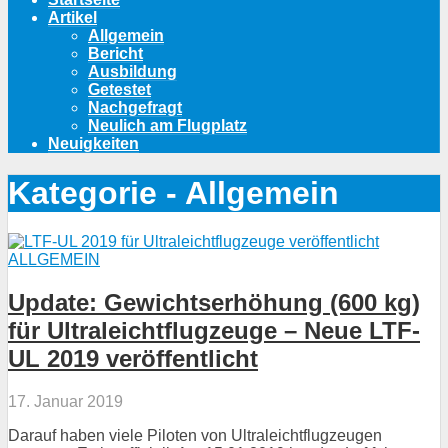
Artikel
Allgemein
Bericht
Ausbildung
Getestet
Nachgefragt
Neulich am Flugplatz
Neuigkeiten
Kategorie - Allgemein
ALLGEMEIN
Update: Gewichtserhöhung (600 kg)
für Ultraleichtflugzeuge – Neue LTF-
UL 2019 veröffentlicht
17. Januar 2019
Darauf haben viele Piloten von Ultraleichtflugzeugen