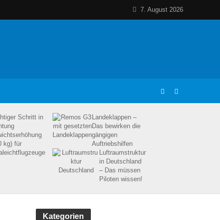
7. August 2026
tiger Schritt in
Landeklappen –
htung
Das bewirken die
ichtserhöhung
gängigen
 kg) für
Auftriebshilfen
raleichtflugzeuge
Luftraumstruktur
in Deutschland
– Das müssen
Piloten wissen!
Kategorien