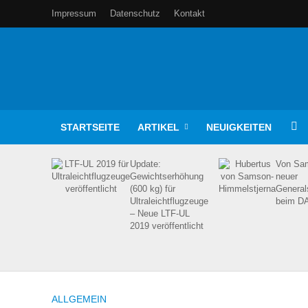
Impressum
Datenschutz
Kontakt
STARTSEITE
ARTIKEL
NEUIGKEITEN
Update:
Von Sam
Gewichtserhöhung
neuer
(600 kg) für
General
Ultraleichtflugzeuge
beim D
– Neue LTF-UL
2019 veröffentlicht
ALLGEMEIN