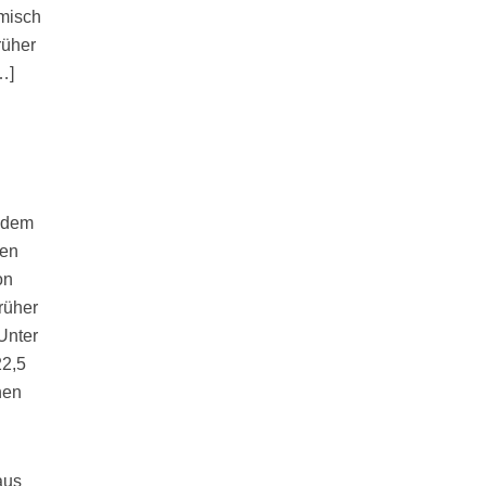
amisch
rüher
…]
t dem
hen
on
rüher
Unter
22,5
hen
aus