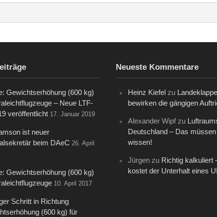
eiträge
Neueste Kommentare
e: Gewichtserhöhung (600 kg)
Heinz Kiefel
zu
Landeklappe
traleichtflugzeuge – Neue LTF-
bewirken die gängigen Auftri
9 veröffentlicht
17. Januar 2019
Alexander Wipf
zu
Luftraums
Deutschland – Das müssen 
amson ist neuer
wissen!
alsekretär beim DAeC
26. April
Jürgen
zu
Richtig kalkuliert 
kostet der Unterhalt eines 
e: Gewichtserhöhung (600 kg)
traleichtflugzeuge
10. April 2017
ger Schritt in Richtung
tserhöhung (600 kg) für