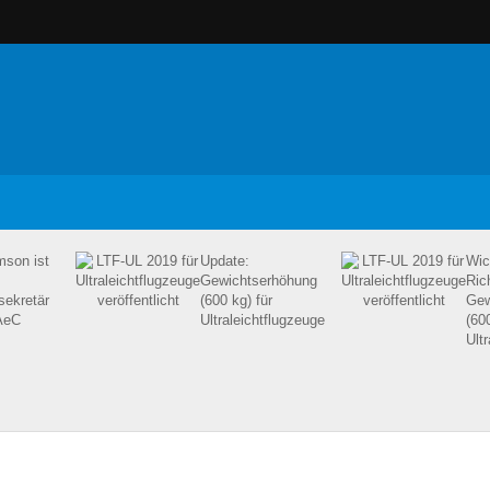
son ist
Update:
Wich
Gewichtserhöhung
Ric
sekretär
(600 kg) für
Gew
AeC
Ultraleichtflugzeuge
(600
Ult