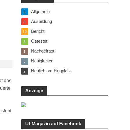
Allgemein
6
Ausbildung
8
Bericht
10
Getestet
3
Nachgefragt
1
Neuigkeiten
5
Neulich am Flugplatz
2
at das
uerte
Anzeige
 steht
ULMagazin auf Facebook