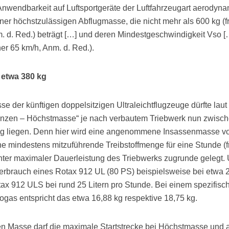
 Anwendbarkeit auf Luftsportgeräte der Luftfahrzeugart aerodyn
ner höchstzulässigen Abflugmasse, die nicht mehr als 600 kg (f
m. d. Red.) beträgt […] und deren Mindestgeschwindigkeit Vso [
üher 65 km/h, Anm. d. Red.).
 etwa 380 kg
e der künftigen doppelsitzigen Ultraleichtflugzeuge dürfte lau
enzen – Höchstmasse“ je nach verbautem Triebwerk nun zwisc
kg liegen. Denn hier wird eine angenommene Insassenmasse v
ne mindestens mitzuführende Treibstoffmenge für eine Stunde (f
nter maximaler Dauerleistung des Triebwerks zugrunde gelegt. 
Verbrauch eines Rotax 912 UL (80 PS) beispielsweise bei etwa 
tax 912 ULS bei rund 25 Litern pro Stunde. Bei einem spezifisc
ogas entspricht das etwa 16,88 kg respektive 18,75 kg.
en Masse darf die maximale Startstrecke bei Höchstmasse und 