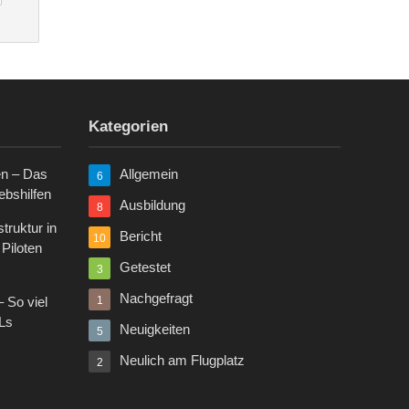
Kategorien
n – Das
Allgemein
6
ebshilfen
Ausbildung
8
truktur in
Bericht
10
Piloten
Getestet
3
Nachgefragt
– So viel
1
ULs
Neuigkeiten
5
Neulich am Flugplatz
2