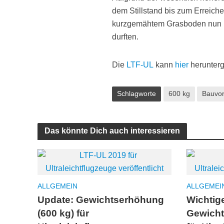
dem Stillstand bis zum Erreich
kurzgemähtem Grasboden nun bei
durften.
Die
LTF-UL
kann
hier
herunterg
Schlagworte
600 kg
Bauvor
Das könnte Dich auch interessieren
ALLGEMEIN
ALLGEMEI
Update: Gewichtserhöhung
Wichtige
(600 kg) für
Gewicht