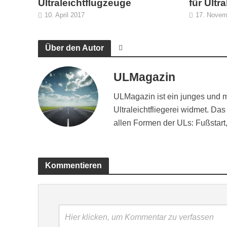
Ultraleichtflugzeuge
für Ultr
10. April 2017
17. Novem
Über den Autor
ULMagazin
ULMagazin ist ein junges und 
Ultraleichtfliegerei widmet. Das
allen Formen der ULs: Fußstart
Kommentieren
Hier klicken, um Kommentar zu verfassen