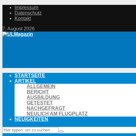
Impressum
Datenschutz
Kontakt
7. August 2026
STARTSEITE
ARTIKEL
ALLGEMEIN
BERICHT
AUSBILDUNG
GETESTET
NACHGEFRAGT
NEULICH AM FLUGPLATZ
NEUIGKEITEN