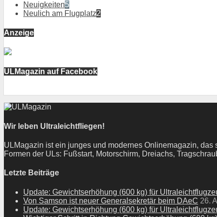
Neuigkeiten
5
Neulich am Flugplatz
2
Anzeige
ULMagazin auf Facebook
Wir leben Ultraleichtfliegen!
ULMagazin ist ein junges und modernes Onlinemagazin, das sich
Formen der ULs: Fußstart, Motorschirm, Dreiachs, Tragschraub
Letzte Beiträge
Update: Gewichtserhöhung (600 kg) für Ultraleichtflugz
Von Samson ist neuer Generalsekretär beim DAeC
26. A
Update: Gewichtserhöhung (600 kg) für Ultraleichtflugz