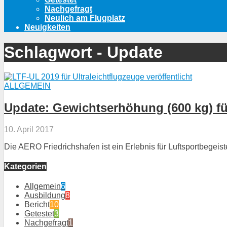
Nachgefragt
Neulich am Flugplatz
Neuigkeiten
Schlagwort - Update
ALLGEMEIN
Update: Gewichtserhöhung (600 kg) für
10. April 2017
Die AERO Friedrichshafen ist ein Erlebnis für Luftsportbegeister
Kategorien
Allgemein
6
Ausbildung
8
Bericht
10
Getestet
3
Nachgefragt
1