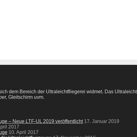
 dem Bereich der Ultraleichtfliegerei widmet. Das Ultraleichtfl
er, Gleitschirm uvm.
euge – Neue LTF-UL 2019 veröffentlicht
17. Januar 2019
pril 2017
euge
10. April 2017