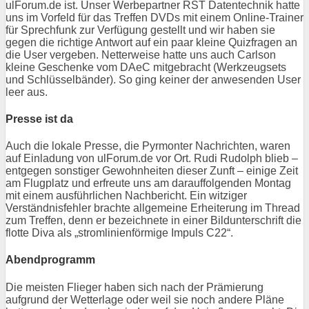
ulForum.de ist. Unser Werbepartner RST Datentechnik hatte
uns im Vorfeld für das Treffen DVDs mit einem Online-Trainer
für Sprechfunk zur Verfügung gestellt und wir haben sie
gegen die richtige Antwort auf ein paar kleine Quizfragen an
die User vergeben. Netterweise hatte uns auch Carlson
kleine Geschenke vom DAeC mitgebracht (Werkzeugsets
und Schlüsselbänder). So ging keiner der anwesenden User
leer aus.
Presse ist da
Auch die lokale Presse, die Pyrmonter Nachrichten, waren
auf Einladung von ulForum.de vor Ort. Rudi Rudolph blieb –
entgegen sonstiger Gewohnheiten dieser Zunft – einige Zeit
am Flugplatz und erfreute uns am darauffolgenden Montag
mit einem ausführlichen Nachbericht. Ein witziger
Verständnisfehler brachte allgemeine Erheiterung im Thread
zum Treffen, denn er bezeichnete in einer Bildunterschrift die
flotte Diva als „stromlinienförmige Impuls C22“.
Abendprogramm
Die meisten Flieger haben sich nach der Prämierung
aufgrund der Wetterlage oder weil sie noch andere Pläne