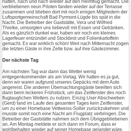
hatten, nach und nach wieder auf den Heimflug gemacht. Die
verbliebenen neun Piloten fanden wieder auf der Terrasse
zusammen und blieben dort mit noch einigen Mitgliedern der
Luftsportgemeinschaft Bad Pyrmont-Lügde bis spät in die
Nacht. Die Betreiber der Gaststätte, Vera und Wilfried
Thielke, umsorgten uns liebevoll mit Essen und Getränken.
Als es gänzlich dunkel war, haben wir noch ein kleines
Lagerfeuer entzündet und Stockbrot und Folienkartoffeln
gemacht. Es war wirklich schön! Weit nach Mitternacht zogen
die letzten Gäste in ihre Zelte bzw. auf ihre Gästezimmer.
Der nächste Tag
Am nächsten Tag war dann das Wetter wenig
entgegenkommender als am Vortag. Wir hatten es ja gut,
denn wir waren aufgrund unseres Gepäcks mit dem Auto
angereist. Die anderen Übernachtungsgäste beeilten sich
dann beim leckeren Frühstück, um das Zeitfenster des noch
flugtauglichen Wetters zu nutzen. Einzig User Abschweben
(Gerd) fand im Laufe des gesamten Tages kein Zeitfenster,
um zu einer Homebase Vettweiss-Soller zurückzukehren und
musste somit noch eine Nacht am Flugplatz verbringen. Die
Betreiber der Gaststätte nahmen sich dem Übriggebliebenen
an. Am Montag meldete er sich dann im Forum, dass er
wohlbehalten wieder auf seiner Homebase gelandet wäre.