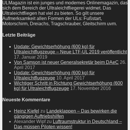
ULMagazin ist ein junges und modernes Onlinemagazin, das
sich dem Bereich der Ultraleichtfliegerei widmet. Das
Ultraleichtfliegen hat viel zu bieten. So gilt unsere
Aufmerksamkeit allen Formen der ULs: Fußstart,
Motorschirm, Dreiachs, Tragschrauber, Gleitschirm uvm.
Letzte Beiträge
Update: Gewichtserhöhung (600 kg) für
Ultraleichtflugzeuge – Neue LTF-UL 2019 veröffentlicht
17. Januar 2019
Von Samson ist neuer Generalsekretär beim DAeC
26.
April 2017
Update: Gewichtserhöhung (600 kg) für
Ultraleichtflugzeuge
10. April 2017
Wichtiger Schritt in Richtung Gewichtserhöhung (600
kg) für Ultraleichtflugzeuge
17. November 2016
Neueste Kommentare
Heinz Kiefel
zu
Landeklappen – Das bewirken die
gängigen Auftriebshilfen
Alexander Wipf
zu
Luftraumstruktur in Deutschland –
Das müssen Piloten wissen!